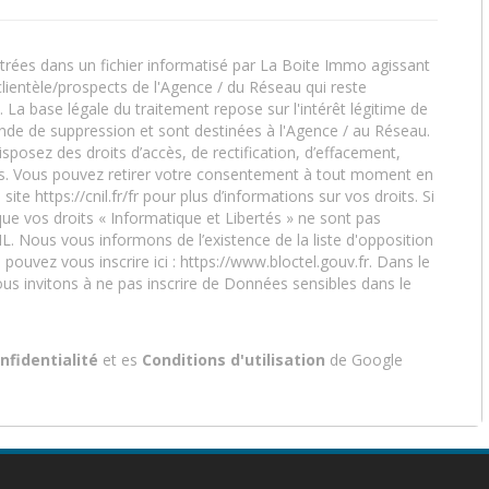
strées dans un fichier informatisé par La Boite Immo agissant
lientèle/prospects de l'Agence / du Réseau qui reste
a base légale du traitement repose sur l'intérêt légitime de
nde de suppression et sont destinées à l'Agence / au Réseau.
sposez des droits d’accès, de rectification, d’effacement,
nées. Vous pouvez retirer votre consentement à tout moment en
 site
https://cnil.fr/fr
pour plus d’informations sur vos droits. Si
ue vos droits « Informatique et Libertés » ne sont pas
. Nous vous informons de l’existence de la liste d'opposition
pouvez vous inscrire ici :
https://www.bloctel.gouv.fr
. Dans le
us invitons à ne pas inscrire de Données sensibles dans le
nfidentialité
et es
Conditions d'utilisation
de Google