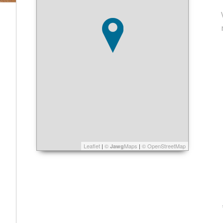
Leaflet
|
©
Maps
|
© OpenStreetMap
Jawg