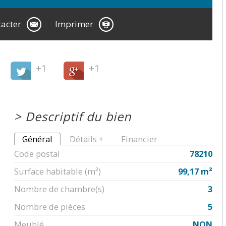
acter
Imprimer
+1
+1
>
Descriptif du bien
Général
Détails +
Financier
Code postal
78210
Surface habitable (m²)
99,17 m²
Nombre de chambre(s)
3
Nombre de pièces
5
Meublé
NON