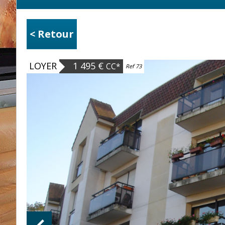
< Retour
LOYER
1 495 €
CC*
Ref 73