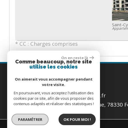
Saint-Cy
Apparte
* CC : Charges comprises
On en reste là
Comme beaucoup, notre site
utilise les cookies
Coordonnées
On aimerait vous accompagner pendant
votre visite.
Tél
01 34 60 16 28
En poursuivant, vous acceptez l'utilisation des
E-mail
devaux-immobilier@orange.fr
cookies par ce site, afin de vous proposer des
Adresse
16 Avenue de la République, 78330 
contenus adaptés et réaliser des statistiques !
Le-Fleury
PARAMÉTRER
OK POUR MOI !
© 2026 | Tous droits réservés | Traduction powered by Google