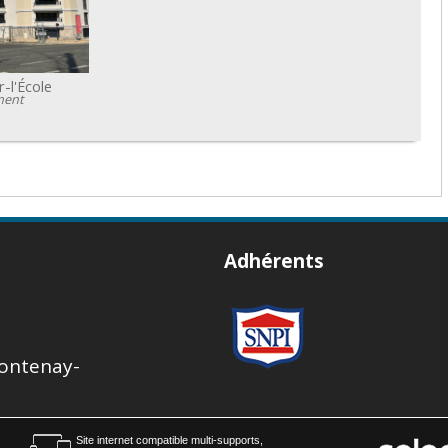
r-l'École
ment
Adhérents
Fontenay-
Site internet compatible multi-supports,